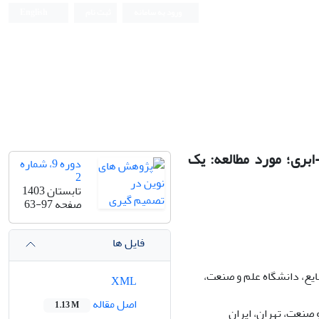
ورود به سامانه
ثبت نام
English
بری؛ مورد مطالعه: یک
دوره 9، شماره
2
تابستان 1403
صفحه
63-97
فایل ها
ع، دانشگاه علم و صنعت،
XML
اصل مقاله
1.13 M
صنعت، تهران، ایران