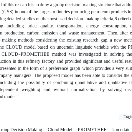
al of this research is to draw a group decision-making structure that addre
n (GSS) in one of the largest refineries producing petroleum products in 
ting detailed studies on the most used decision-making criteria, 8 criteria
ng including price, quality, transportation, energy consumption, 
n production, carbon emission and waste management. Then, after 
on-making methods considering the existing research gap, a new me
s the CLOUD model based on uncertain linguistic variable with t
ve CLOUD-PROMETHEE method was investigated in solving the
ction in this refinery factory and provided significant and useful resu
presented in the form of a preference graph, which provides a very sui
company managers. The proposed model has been able to consider the 
ing the possibility of combining quantitative and qualitative da
independent weighting and without normalization by solving dec
oud model.
Engli
roup Decision Making
Cloud Model
PROMETHEE
Uncertain 