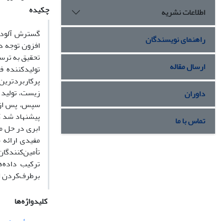
چکیده
اطلاعات نشریه
گسترش آلودگی
راهنمای نویسندگان
افزون توجه د
تحقیق به ترسی
ارسال مقاله
تولیدکننده ف
زیست، تولید 
داوران
سپس، پس از ب
پیشنهاد شد ک
تماس با ما
ابری در حل مس
مفیدی ارائه 
تأمین‌کنندگا
ترکیب داده‌ه
برطرف‌کردن ا
کلیدواژه‌ها