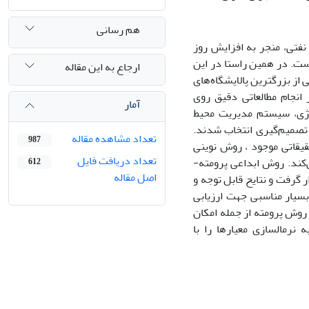
هم رسانی
فتی، منجر به افزایش روز
ست. در همین راستا در این
ارجاع به این مقاله
از بزرگترین پالایشگاه‌های
 انجام مطالعاتی دقیق روی
آمار
 نقل، مصرف انرژی، سیستم مدیریت محیط
 تصمیم‌گیری انتخاب شدند.
تعداد مشاهده مقاله
987
قاتی موجود ، روش نوینی
تعداد دریافت فایل
‌کند. روش ابداعی پرومته-
612
اصل مقاله
 گرفت و نتایح قابل توجه و
بسیار مناسبی جهت ارزیابی
روش پرومته از جمله امکان
نرمالسازی معیارها را با