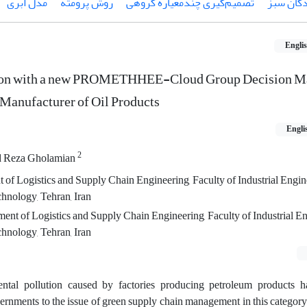
دگان سبز
تصمیم‌گیری چندمعیاره گروهی
روش پرومته
مدل ابری
Engli
tion with a new PROMETHHEE-Cloud Group Decision M
Manufacturer of Oil Products
Engli
2
Reza Gholamian
 of Logistics and Supply Chain Engineering, Faculty of Industrial Engin
hnology, Tehran, Iran
ent of Logistics and Supply Chain Engineering, Faculty of Industrial En
hnology, Tehran, Iran
ntal pollution caused by factories producing petroleum products h
vernments to the issue of green supply chain management in this category 