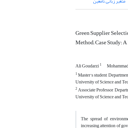
متغیر زبانی نامعین
Green Supplier Selec
Method; Case Study: A 
1
Ali Goudarzi
Mohammad 
1
Master's student, Department
University of Science and Tec
2
Associate Professor, Departm
University of Science and Tec
The spread of environme
increasing attention of go