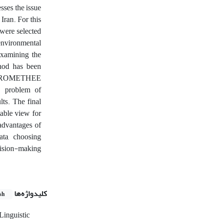
sses the issue
Iran. For this
 were selected
environmental
examining the
thod has been
he PROMETHEE
 problem of
lts. The final
table view for
advantages of
ta, choosing
ision-making
کلیدواژه‌ها
sh
Linguistic