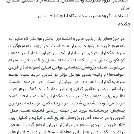
استادیار، گروه مدیریت، واحد همدان، دانشگاه آزاد اسلامی، همدان،
ایران
3
استادیار، گروه مدیریت، دانشگاه ایلام، ایلام، ایران
چکیده
در حوزه‌های بازاریابی، مالی و اقتصادی، یافتن عواملی که منجر به
تصمیم خرید می‌شوند بسیار مهم است. در روند تصمیم‌گیری
سرمایه‌گذاران فردی در بهابازار (بورس اوراق بهادار) نیز عوامل
گوناگونی نقش دارند که باعث ایجاد تمایل و قصد خرید سهام
می‌شوند. هدف پژوهش شناسایی عوامل اصلی (مقوله‌ها) و فرعی
(مولفه‌ها) و رتبه-بندی عوامل مؤثر بر تمایل خرید سهام توسط
سرمایه‌گذاران انفرادی در بهابازار است. در مرحله نخست
براساس روش تحقیق کیفی و آنالیز تماتیک به کمک نرم افزار
اطلس‌تی‌آی، عوامل مؤثر بر سرمایه‌گذاران که باعث ایجاد قصد
خرید می‌شوند مشخص شدند. در مرحله کمی، بوسیله استراتژی
پیمایش، پرسشنامه مورد نیاز جهت ارزیابی قابلیت تعمیم مدل،
تدوین و در جامعه آماری پژوهش توزیع شد و تجزیه و تحلیل بین
509 خریدار فردی سهام در بهابازار تهران انجام گرفت. بمنظور
برآورد الگو، روش‌ مدل‌یابی معادلات ساختاری و نرم افزارهای