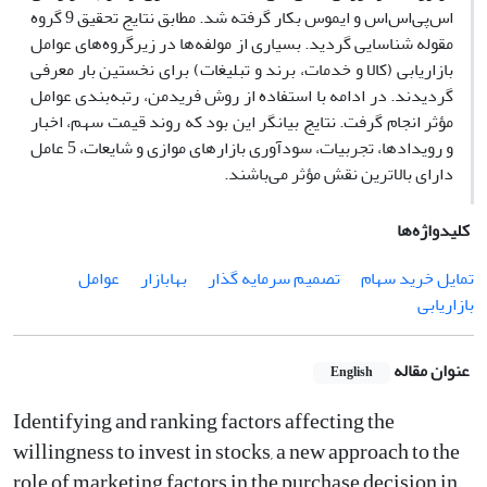
اس‌پی‌اس‌اس و ایموس بکار گرفته شد. مطابق نتایج تحقیق 9 گروه
مقوله شناسایی گردید. بسیاری از مولفه‌ها در زیرگروه‌های عوامل
بازاریابی (کالا و خدمات، برند و تبلیغات) برای نخستین بار معرفی
گردیدند. در ادامه با استفاده از روش فریدمن، رتبه‌بندی عوامل
مؤثر انجام گرفت. نتایج بیانگر این بود که روند قیمت سهم، اخبار
و رویدادها، تجربیات، سودآوری بازارهای موازی و شایعات، 5 عامل
دارای بالاترین نقش مؤثر می‌باشند.
کلیدواژه‌ها
تمایل خرید سهام
تصمیم سرمایه گذار
بهابازار
عوامل
بازاریابی
عنوان مقاله
English
Identifying and ranking factors affecting the
willingness to invest in stocks, a new approach to the
role of marketing factors in the purchase decision in