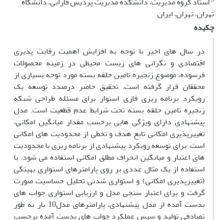
استاد گروه مدیریت، دانشکده مدیریت پردیس فارابی، دانشگاه
تهران، تهران، ایران
چکیده
در سال های اخیر با توجه به افزایش اهمیت رقابت ‌پذیری
اقتصادی و نگرانی ‌های زیست محیطی در زمینه محصولات
فرسوده، موضوع زنجیره تامین حلقه بسته مورد توجه بسیاری از
محققان قرار گرفته است. تحقیق حاضر درصدد توسعه یک
رویکرد برنامه ریزی فازی استوار برای مسئله طراحی شبکه
زنجیره تامین حلقه بسته تحت شرایط عدم قطعیت است. مدل
پیشنهادی دارای ویژگی هایی برحسب مقدار میانگین امکانی،
تغییرپذیری امکانی تابع هدف و تخطی از محدودیت های امکانی
است. برای توسعه رویکرد پیشنهادی از برنامه ریزی با محدودیت
های اعتبار و میانگین انحراف مطلق امکانی استفاده می شود. با
استفاده از یک مثال عددی بر روی پارامترهای استواری بهینگی
(تغییرپذیری امکانی) و استواری شدنی تحلیل حساسیت صورت
گرفت و برای اعتبار سنجی مدل و ارزیابی استواری جواب های
بدست آمده از مدل پیشنهادی، پارامترهای مدل10 بار به طور
تصادفی تولید و سپس عملکرد جواب های بدست آمده برحسب