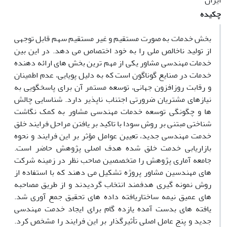
ایران
چکیده
بخش خدمات به صورت مستقیم و غیر مستقیم سهم قابل توجهی
از تولید ناخالص ملی را به خود اختصاص می دهد. در این بین
خدمات مهندسی مشاور یکی از مهم ترین بخش های ارائه دهنده
خدمات در صنایع گوناگون است که به دلیل پویایی، عدم اطمینان
و رقابت روزافزون جهانی، توسعه مستمر آن برای پاسخگویی به
نیازهای مشتریان ضرورتی اجتناب ناپذیر دارد. شناسایی چالش
ها و چگونگی توسعه خدمات مهندسی مشاور به کمک نگاشت
شناختی مبتنی بر روش سودا با تاکید بر یافتن مراحل فرایند خلق
خدمت مهندسی جدید، تعیین عوامل مؤثر بر این فرایند و نحوه
بازاریابی خدمت خلق شده هدف اصلی پژوهش حاضر است.
جامعه آماری پژوهش را متخصصین صاحب نظر در زمینه شرکت
های مهندسین مشاور پروژه تشکیل می دهند که با استفاده از
روش نمونه گیری هدفمند انتخاب گردیدند و از طریق مصاحبه
های عمیق نیمه ساختاریافته داده های تحقیق جمع آوری شد.
یافته های بدست آمده یازده گام برای ایجاد خدمت مهندسی
جدید و پنج عامل اصلی تأثیرگذار بر این فرایند را مشخص کرد.